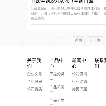
11酸睾酮胶丸功效（睾酮11酸..
⒈截至目前，斯利康的艾塞那肽缓释微球注射液（
效剂）、赛诺菲的利司那肽已经在注册申请生产，
和诺德的..
首页
上一页
关于我
产品中
新闻中
联系
们
心
心
们
企业文化
产品分类
公司资讯
一
企业风采
行业动态
产品分类
公司资质
常见问题
二
产品分类
三