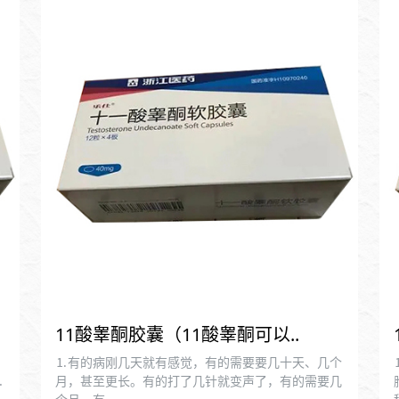
11酸睾酮胶囊（11酸睾酮可以..
⒈有的病刚几天就有感觉，有的需要要几十天、几个
⒉
月，甚至更长。有的打了几针就变声了，有的需要几