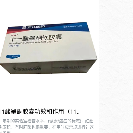
11酸睾酮胶囊功效和作用（11..
⒈定期的实验室检查水平，(健康/癌症的标志)，红细
胞压积，有时肝酶也很重要，在用时应常规进行？这