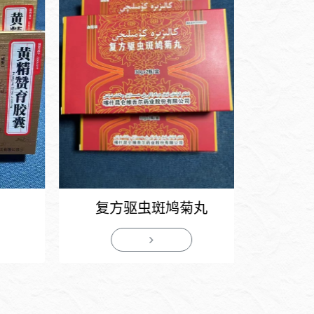
注射用
复方驱虫斑鸠菊丸