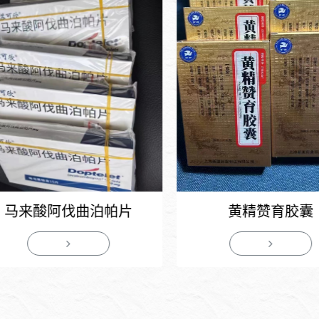
马来酸阿伐曲泊帕片
黄精赞育胶囊