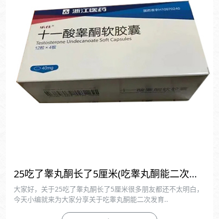
25吃了睾丸酮长了5厘米(吃睾丸酮能二次发育吗)
大家好，关于25吃了睾丸酮长了5厘米很多朋友都还不太明白，
今天小编就来为大家分享关于吃睾丸酮能二次发育..